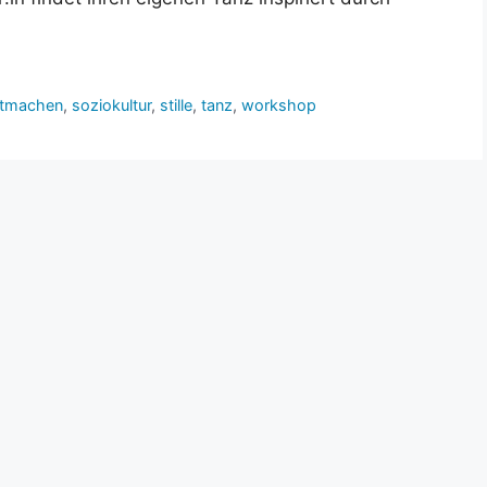
tmachen
,
soziokultur
,
stille
,
tanz
,
workshop