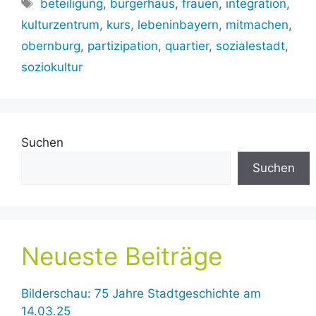
Schlagwörter
beteiligung
,
bürgerhaus
,
frauen
,
integration
,
kulturzentrum
,
kurs
,
lebeninbayern
,
mitmachen
,
obernburg
,
partizipation
,
quartier
,
sozialestadt
,
soziokultur
Suchen
Suchen
Neueste Beiträge
Bilderschau: 75 Jahre Stadtgeschichte am
14.03.25