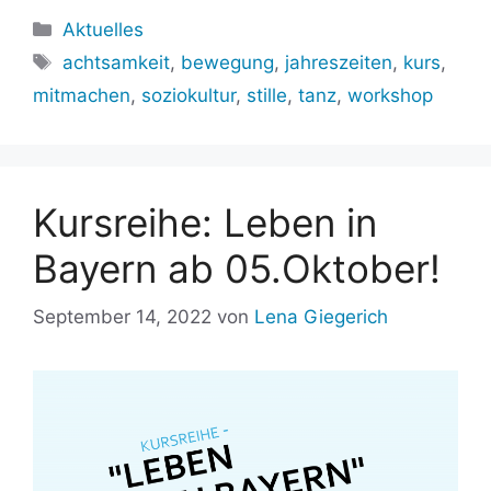
Kategorien
Aktuelles
Schlagwörter
achtsamkeit
,
bewegung
,
jahreszeiten
,
kurs
,
mitmachen
,
soziokultur
,
stille
,
tanz
,
workshop
Kursreihe: Leben in
Bayern ab 05.Oktober!
September 14, 2022
von
Lena Giegerich