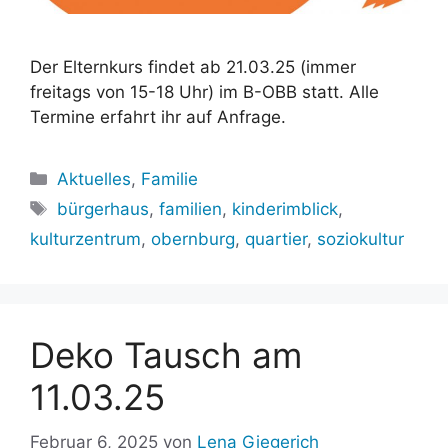
Der Elternkurs findet ab 21.03.25 (immer
freitags von 15-18 Uhr) im B-OBB statt. Alle
Termine erfahrt ihr auf Anfrage.
Kategorien
Aktuelles
,
Familie
Schlagwörter
bürgerhaus
,
familien
,
kinderimblick
,
kulturzentrum
,
obernburg
,
quartier
,
soziokultur
Deko Tausch am
11.03.25
Februar 6, 2025
von
Lena Giegerich