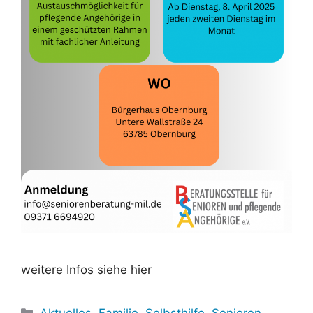
weitere Infos siehe hier
Kategorien
Aktuelles
,
Familie
,
Selbsthilfe
,
Senioren