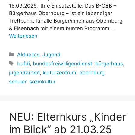
15.09.2026. Ihre Einsatzstelle: Das B-OBB –
Bürgerhaus Obernburg – ist ein lebendiger
Treffpunkt für alle Bürger/innen aus Obernburg
& Eisenbach mit einem bunten Programm …
Weiterlesen
Kategorien
Aktuelles
,
Jugend
Schlagwörter
bufdi
,
bundesfreiwilligendienst
,
bürgerhaus
,
jugendarbeit
,
kulturzentrum
,
obernburg
,
schüler
,
soziokultur
NEU: Elternkurs „Kinder
im Blick“ ab 21.03.25