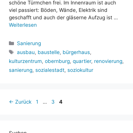
schöne Türmchen frei. Im Innenraum ist auch
viel passiert: Böden, Wände, Elektrik sind
geschafft und auch der gläserne Aufzug ist …
Weiterlesen
Kategorien
Sanierung
Schlagwörter
ausbau
,
baustelle
,
bürgerhaus
,
kulturzentrum
,
obernburg
,
quartier
,
renovierung
,
sanierung
,
sozialestadt
,
soziokultur
Seite
Seite
Seite
←
Zurück
1
…
3
4
Suchen