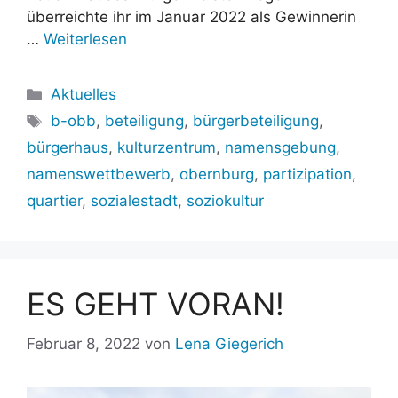
überreichte ihr im Januar 2022 als Gewinnerin
…
Weiterlesen
Kategorien
Aktuelles
Schlagwörter
b-obb
,
beteiligung
,
bürgerbeteiligung
,
bürgerhaus
,
kulturzentrum
,
namensgebung
,
namenswettbewerb
,
obernburg
,
partizipation
,
quartier
,
sozialestadt
,
soziokultur
ES GEHT VORAN!
Februar 8, 2022
von
Lena Giegerich