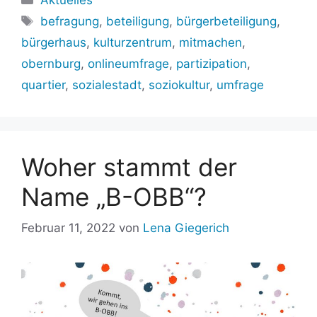
Schlagwörter
befragung
,
beteiligung
,
bürgerbeteiligung
,
bürgerhaus
,
kulturzentrum
,
mitmachen
,
obernburg
,
onlineumfrage
,
partizipation
,
quartier
,
sozialestadt
,
soziokultur
,
umfrage
Woher stammt der
Name „B-OBB“?
Februar 11, 2022
von
Lena Giegerich