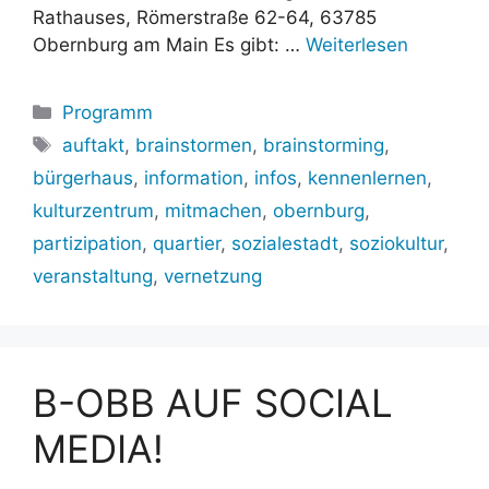
Rathauses, Römerstraße 62-64, 63785
Obernburg am Main Es gibt: …
Weiterlesen
Kategorien
Programm
Schlagwörter
auftakt
,
brainstormen
,
brainstorming
,
bürgerhaus
,
information
,
infos
,
kennenlernen
,
kulturzentrum
,
mitmachen
,
obernburg
,
partizipation
,
quartier
,
sozialestadt
,
soziokultur
,
veranstaltung
,
vernetzung
B-OBB AUF SOCIAL
MEDIA!