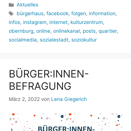
Kategorien
Aktuelles
Schlagwörter
bürgerhaus
,
facebook
,
folgen
,
information
,
infos
,
instagram
,
internet
,
kulturzentrum
,
obernburg
,
online
,
onlinekanal
,
posts
,
quartier
,
socialmedia
,
sozialestadt
,
soziokultur
BÜRGER:INNEN-
BEFRAGUNG
März 2, 2022
von
Lena Giegerich