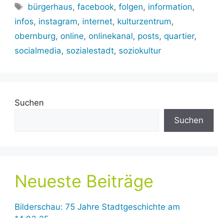
Schlagwörter
bürgerhaus
,
facebook
,
folgen
,
information
,
infos
,
instagram
,
internet
,
kulturzentrum
,
obernburg
,
online
,
onlinekanal
,
posts
,
quartier
,
socialmedia
,
sozialestadt
,
soziokultur
Suchen
Suchen
Neueste Beiträge
Bilderschau: 75 Jahre Stadtgeschichte am