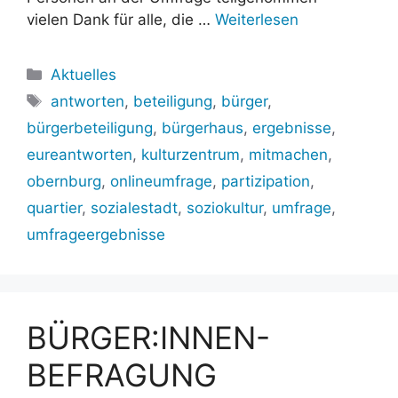
vielen Dank für alle, die …
Weiterlesen
Kategorien
Aktuelles
Schlagwörter
antworten
,
beteiligung
,
bürger
,
bürgerbeteiligung
,
bürgerhaus
,
ergebnisse
,
eureantworten
,
kulturzentrum
,
mitmachen
,
obernburg
,
onlineumfrage
,
partizipation
,
quartier
,
sozialestadt
,
soziokultur
,
umfrage
,
umfrageergebnisse
BÜRGER:INNEN-
BEFRAGUNG