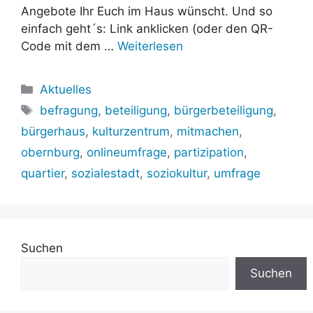
Angebote Ihr Euch im Haus wünscht. Und so
einfach geht´s: Link anklicken (oder den QR-
Code mit dem …
Weiterlesen
Kategorien
Aktuelles
Schlagwörter
befragung
,
beteiligung
,
bürgerbeteiligung
,
bürgerhaus
,
kulturzentrum
,
mitmachen
,
obernburg
,
onlineumfrage
,
partizipation
,
quartier
,
sozialestadt
,
soziokultur
,
umfrage
Suchen
Suchen