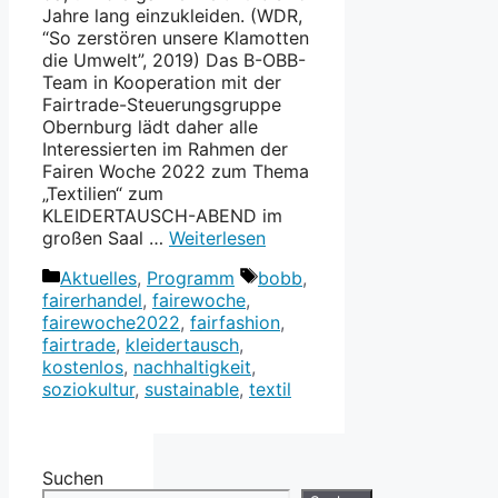
Jahre lang einzukleiden. (WDR,
“So zerstören unsere Klamotten
die Umwelt”, 2019) Das B-OBB-
Team in Kooperation mit der
Fairtrade-Steuerungsgruppe
Obernburg lädt daher alle
Interessierten im Rahmen der
Fairen Woche 2022 zum Thema
„Textilien“ zum
KLEIDERTAUSCH-ABEND im
großen Saal …
Weiterlesen
Kategorien
Schlagwörter
Aktuelles
,
Programm
bobb
,
fairerhandel
,
fairewoche
,
fairewoche2022
,
fairfashion
,
fairtrade
,
kleidertausch
,
kostenlos
,
nachhaltigkeit
,
soziokultur
,
sustainable
,
textil
Suchen