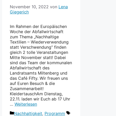
November 10, 2022
von
Lena
Giegerich
Im Rahmen der Europäischen
Woche der Abfallwirtschaft
zum Thema „Nachhaltige
Textilien – Wiederverwendung
statt Verschwendung“ finden
gleich 2 tolle Veranstaltungen
Mitte November statt! Dabei
sind das Team der kommunalen
Abfallwirtschaft des
Landratsamts Miltenberg und
das Café Fifty. Wir freuen uns
auf Euren Besuch & die
Zusammenarbeit!
KleidertauschAm Dienstag,
22.11. laden wir Euch ab 17 Uhr
…
Weiterlesen
Kategorien
Schlagwörter
Nachhaltigkeit
,
Programm