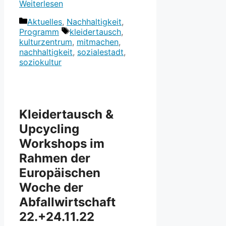
Weiterlesen
Kategorien
Aktuelles
,
Nachhaltigkeit
,
Schlagwörter
Programm
kleidertausch
,
kulturzentrum
,
mitmachen
,
nachhaltigkeit
,
sozialestadt
,
soziokultur
Kleidertausch &
Upcycling
Workshops im
Rahmen der
Europäischen
Woche der
Abfallwirtschaft
22.+24.11.22