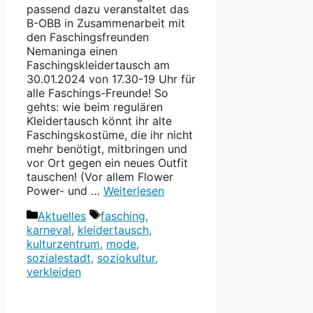
passend dazu veranstaltet das
B-OBB in Zusammenarbeit mit
den Faschingsfreunden
Nemaninga einen
Faschingskleidertausch am
30.01.2024 von 17.30-19 Uhr für
alle Faschings-Freunde! So
gehts: wie beim regulären
Kleidertausch könnt ihr alte
Faschingskostüme, die ihr nicht
mehr benötigt, mitbringen und
vor Ort gegen ein neues Outfit
tauschen! (Vor allem Flower
Power- und …
Weiterlesen
Kategorien
Schlagwörter
Aktuelles
fasching
,
karneval
,
kleidertausch
,
kulturzentrum
,
mode
,
sozialestadt
,
soziokultur
,
verkleiden