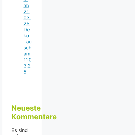
ab
21.
03.
25
De
ko
Tau
sch
am
11.0
3.2
5
Neueste
Kommentare
Es sind