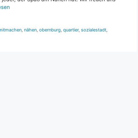
esen
mitmachen
,
nähen
,
obernburg
,
quartier
,
sozialestadt
,