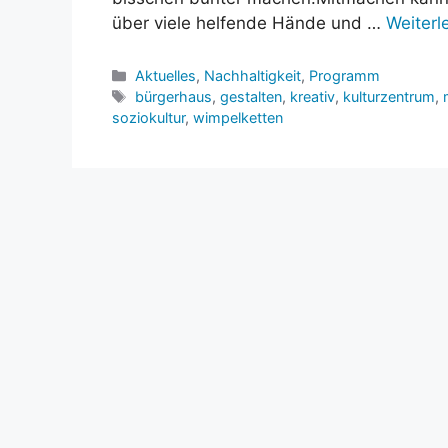
über viele helfende Hände und …
Weiterl
Kategorien
Aktuelles
,
Nachhaltigkeit
,
Programm
Schlagwörter
bürgerhaus
,
gestalten
,
kreativ
,
kulturzentrum
,
soziokultur
,
wimpelketten