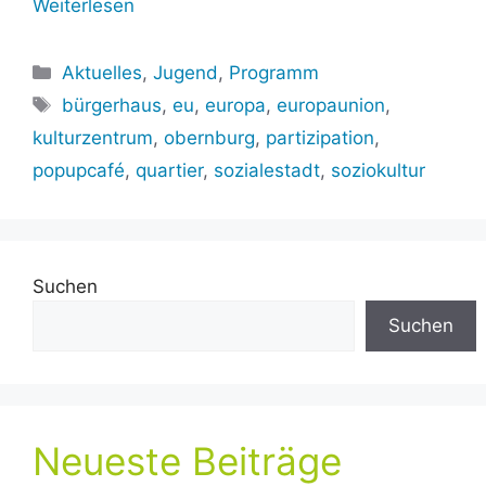
Weiterlesen
Kategorien
Aktuelles
,
Jugend
,
Programm
Schlagwörter
bürgerhaus
,
eu
,
europa
,
europaunion
,
kulturzentrum
,
obernburg
,
partizipation
,
popupcafé
,
quartier
,
sozialestadt
,
soziokultur
Suchen
Suchen
Neueste Beiträge