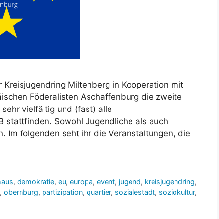
 Kreisjugendring Miltenberg in Kooperation mit
ischen Föderalisten Aschaffenburg die zweite
hr vielfältig und (fast) alle
stattfinden. Sowohl Jugendliche als auch
. Im folgenden seht ihr die Veranstaltungen, die
haus
,
demokratie
,
eu
,
europa
,
event
,
jugend
,
kreisjugendring
,
,
obernburg
,
partizipation
,
quartier
,
sozialestadt
,
soziokultur
,