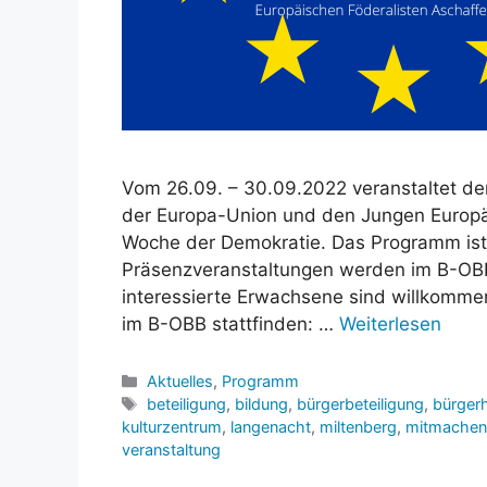
Vom 26.09. – 30.09.2022 veranstaltet der
der Europa-Union und den Jungen Europä
Woche der Demokratie. Das Programm ist se
Präsenzveranstaltungen werden im B-OBB 
interessierte Erwachsene sind willkommen
im B-OBB stattfinden: …
Weiterlesen
Kategorien
Aktuelles
,
Programm
Schlagwörter
beteiligung
,
bildung
,
bürgerbeteiligung
,
bürger
kulturzentrum
,
langenacht
,
miltenberg
,
mitmachen
veranstaltung