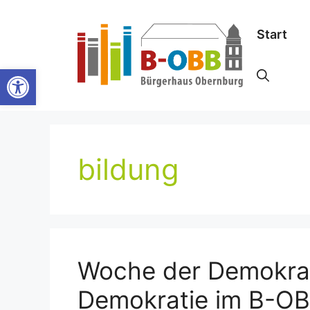
Zum
Inhalt
Start
springen
Werkzeugleiste öffnen
bildung
Woche der Demokrat
Demokratie im B-O