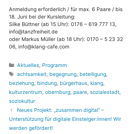
Anmeldung erforderlich / für max. 6 Paare / bis
18. Juni bei der Kursleitung:
Silke Büttner (ab 15 Uhr): 0176 – 619 777 13,
info@tanzfreiheit.de
oder Markus Müller (ab 18 Uhr): 0170 – 5 23 32
06, info@klang-cafe.com
Kategorien
Aktuelles
,
Programm
Schlagwörter
achtsamkeit
,
begegnung
,
beteiligung
,
beziehung
,
bindung
,
bürgerhaus
,
klang
,
kulturzentrum
,
obernburg
,
paare
,
sozialestadt
,
soziokultur
Neues Projekt: „zusammen digital“ –
Unterstützung für digitale Einsteiger:innen! Wir
werden gefördert!