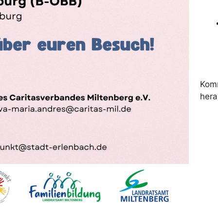
Komm
hera