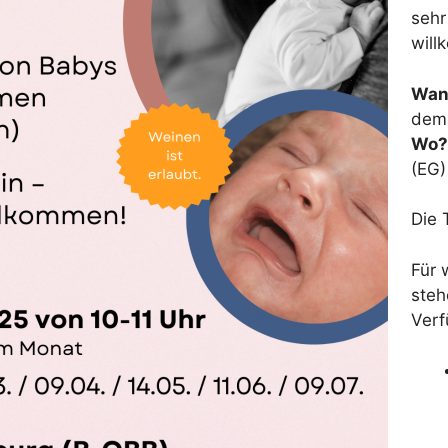
sehr
will
Wan
dem 
Wo?
(EG)
Die 
Für 
steh
Verf